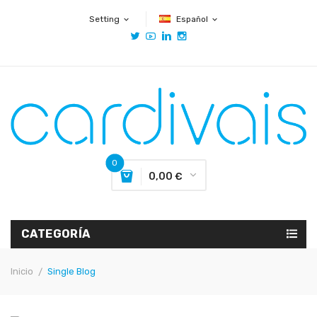
Setting
Español
expand_more
expand_more
0
0,00 €
CATEGORÍA
Inicio
Single Blog